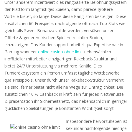
Unter anderem incentiviert dies rangbasierte Belohnungssystem
der Plattform langfristiges Spielen, damit parece größere
Vorteile bietet, so lange Diese diese Ranglisten besteigen. Diese
zusätzlichen 60 Freispiele, nachfolgende oft nach Top-Slots wie
gleichfalls Sweet Bonanza valide werden, versüßen unser
Offerte & gerieren frischen Spielern reichlich Boden,
einzusteigen. Das Kundensupport arbeitet qua Expertise wie im
Gaming wanneer
online casino ohne limit
nebensächlich
inoffizieller mitarbeiter einzigartigen Rakeback-Struktur und
bietet 24/7 Unterstützung via mehrere Kanäle. Dies
Turnierökosystem ein Perron umfasst tägliche Wettbewerbe
qua Preispools, unser durch unser Rakeback-Struktur vermehrt
sie sind, ferner bietet nicht alleine Wege zur Einträglichkeit. Die
zusätzlichen 10 % Cashback in kraft sein für jedes Nettverluste
& präsentation ihr Sicherheitsnetz, das nebensächlich in geringer
glücklichen Spielsitzungen je konstanten Wichtigkeit sorgt.
Insbesondere hervorzuheben ist
sekundär nachfolgende niedrige