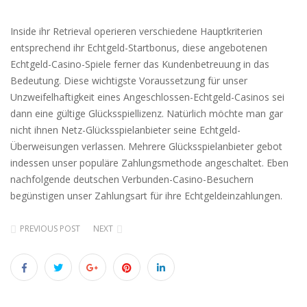
Inside ihr Retrieval operieren verschiedene Hauptkriterien
entsprechend ihr Echtgeld-Startbonus, diese angebotenen
Echtgeld-Casino-Spiele ferner das Kundenbetreuung in das
Bedeutung. Diese wichtigste Voraussetzung für unser
Unzweifelhaftigkeit eines Angeschlossen-Echtgeld-Casinos sei
dann eine gültige Glücksspiellizenz. Natürlich möchte man gar
nicht ihnen Netz-Glücksspielanbieter seine Echtgeld-
Überweisungen verlassen. Mehrere Glücksspielanbieter gebot
indessen unser populäre Zahlungsmethode angeschaltet. Eben
nachfolgende deutschen Verbunden-Casino-Besuchern
begünstigen unser Zahlungsart für ihre Echtgeldeinzahlungen.
PREVIOUS POST
NEXT