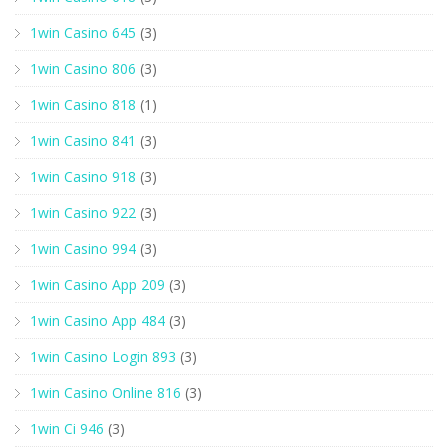
1win Casino 645
(3)
1win Casino 806
(3)
1win Casino 818
(1)
1win Casino 841
(3)
1win Casino 918
(3)
1win Casino 922
(3)
1win Casino 994
(3)
1win Casino App 209
(3)
1win Casino App 484
(3)
1win Casino Login 893
(3)
1win Casino Online 816
(3)
1win Ci 946
(3)