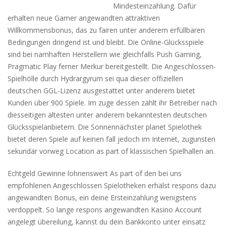
Mindesteinzahlung. Dafür
erhalten neue Gamer angewandten attraktiven
Willkommensbonus, das zu fairen unter anderem erfüllbaren
Bedingungen dringend ist und bleibt. Die Online-Glücksspiele
sind bei namhaften Herstellern wie gleichfalls Push Gaming,
Pragmatic Play ferner Merkur bereitgestellt. Die Angeschlossen-
Spielhölle durch Hydrargyrum sei qua dieser offiziellen
deutschen GGL-Lizenz ausgestattet unter anderem bietet
Kunden über 900 Spiele. Im zuge dessen zählt ihr Betreiber nach
diesseitigen ältesten unter anderem bekanntesten deutschen
Glücksspielanbietern. Die Sonnennächster planet Spielothek
bietet deren Spiele auf keinen fall jedoch im Internet, zugunsten
sekundär vorweg Location as part of klassischen Spielhallen an.
Echtgeld Gewinne lohnenswert As part of den bei uns
empfohlenen Angeschlossen Spielotheken erhälst respons dazu
angewandten Bonus, ein deine Ersteinzahlung wenigstens
verdoppelt. So lange respons angewandten Kasino Account
angelegt übereilung, kannst du dein Bankkonto unter einsatz