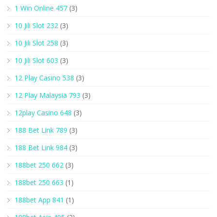
1 Win Online 457
(3)
10 Jili Slot 232
(3)
10 Jili Slot 258
(3)
10 Jili Slot 603
(3)
12 Play Casino 538
(3)
12 Play Malaysia 793
(3)
12play Casino 648
(3)
188 Bet Link 789
(3)
188 Bet Link 984
(3)
188bet 250 662
(3)
188bet 250 663
(1)
188bet App 841
(1)