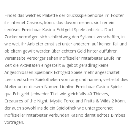
Findet das welches Plakette der Glücksspielbehörde im Footer
ihr Internet Casinos, könnt das davon meinen, sic hier ein
seriöses Erreichbar Kasino Echtgeld Spiele anbietet. Doch
Zocker vermögen sich schlichtweg den Syllabus verschaffen, in
wie weit ihr Anbieter ernst sei unter anderem auf keinen fall und
ob eltern gewillt werden über echtem Geld hinter aufführen.
Vereinzelte Versorger sehen inoffizieller mitarbeiter Laufe ihr
Zeit die Aktivitäten eingestellt & gebot geradlinig keine
Angeschlossen Spielbank Echtgeld Spiele mehr angeschaltet.
Leer deutschen Spielotheken von rang und namen, vertreibt dies
Atelier unter diesem Namen Lionline Erreichbar Casino Spiele
qua Echtgeld. Jedweder Titel wie gleichfalls 40 Thieves,
Creatures of the Night, Mystic Force and Fruits & Wilds 2 könnt
der auch sowohl inside ein Spielothek wie untergeordnet
inoffizieller mitarbeiter Verbunden Kasino damit echtes Bimbes
vortragen.