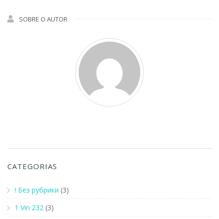
SOBRE O AUTOR
CATEGORIAS
! Без рубрики
(3)
1 Vin 232
(3)