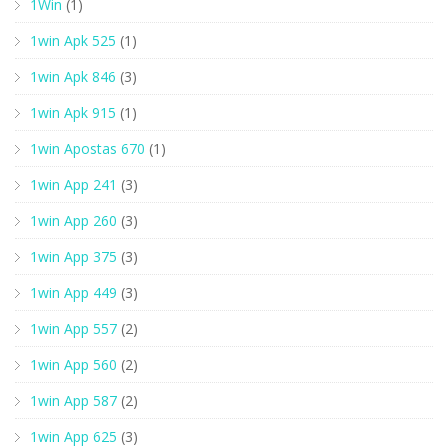
1Win
(1)
1win Apk 525
(1)
1win Apk 846
(3)
1win Apk 915
(1)
1win Apostas 670
(1)
1win App 241
(3)
1win App 260
(3)
1win App 375
(3)
1win App 449
(3)
1win App 557
(2)
1win App 560
(2)
1win App 587
(2)
1win App 625
(3)