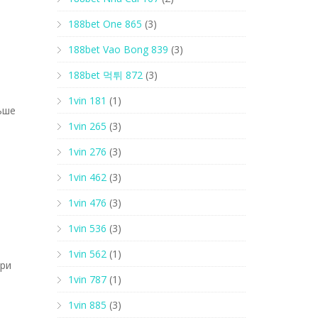
188bet One 865
(3)
188bet Vao Bong 839
(3)
188bet 먹튀 872
(3)
1vin 181
(1)
ьше
1vin 265
(3)
1vin 276
(3)
1vin 462
(3)
1vin 476
(3)
1vin 536
(3)
1vin 562
(1)
При
1vin 787
(1)
1vin 885
(3)