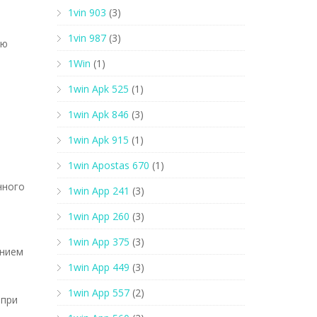
1vin 903
(3)
1vin 987
(3)
ую
1Win
(1)
1win Apk 525
(1)
1win Apk 846
(3)
1win Apk 915
(1)
1win Apostas 670
(1)
нного
1win App 241
(3)
1win App 260
(3)
1win App 375
(3)
анием
1win App 449
(3)
1win App 557
(2)
 при