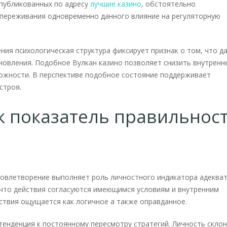
опубликованных по адресу
лучшие казино
, обстоятельно
переживания одновременно данного влияние на регуляторную
ния психологическая структура фиксирует признак о том, что д
новления. Подобное Вулкан казино позволяет снизить внутренн
ложности. В перспективе подобное состояние поддерживает
строя.
к показатель правильнос
довлетворение выполняет роль личностного индикатора адеква
 что действия согласуются имеющимся условиям и внутренним
йствия ощущается как логичное а также оправданное.
тенденция к постоянному пересмотру стратегий. Личность скло